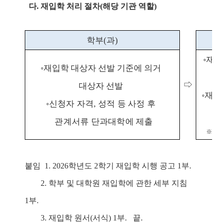
다
.
재입학 처리 절차
(
해당 기관 역할
)
학부
(
과
)
◦
재입
◦
재입학 대상자 선발 기준에 의거
⇨
대상자 선발
◦
재입
◦
신청자 자격
,
성적 등 사정 후
관계서류 단과대학에 제출
※
제
붙임
1. 2026
학년도
2
학기 재입학 시행 공고
1
부
.
2
.
학부 및 대학원 재입학에 관한 세부 지침
1
부
.
3
.
재입학 원서
(
서식
) 1
부
.
끝
.