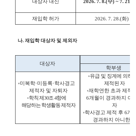
대상자 내신
2026. 7. 8.(
수
) ~ 7. 21.(
재입학 허가
2026. 7. 28.(
화
)
나
.
재입학 대상자 및 제외자
대상자
학부생
◦
유급 및 징계에 의하
◦
미복학
·
미등록
·
학사경고
제적된 자
제적자 및 자퇴자
◦
재학연한 초과 제적 
◦
학칙 제
30
조
4
항에
6
개월이 경과하지 아
해당하는 학생활동 제적자
자
◦
학사경고 제적 후
6
개
경과하지 아니한 